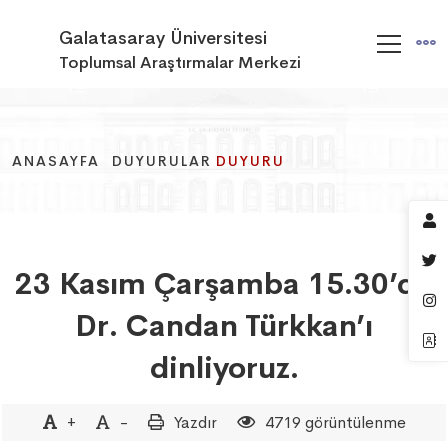
Galatasaray Üniversitesi
Toplumsal Araştırmalar Merkezi
ANASAYFA
ANASAYFA
ANASAYFA
DUYURULAR
DUYURULAR
DUYURULAR
DUYURU
DUYURU
DUYURU
23 Kasım Çarşamba 15.30’da
Dr. Candan Türkkan’ı
dinliyoruz.
+
-
Yazdır
4719 görüntülenme