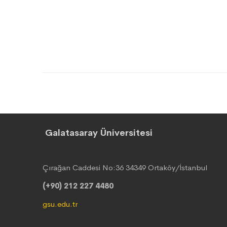
Galatasaray Üniversitesi
Çırağan Caddesi No:36 34349 Ortaköy/İstanbul
(+90) 212 227 4480
gsu.edu.tr