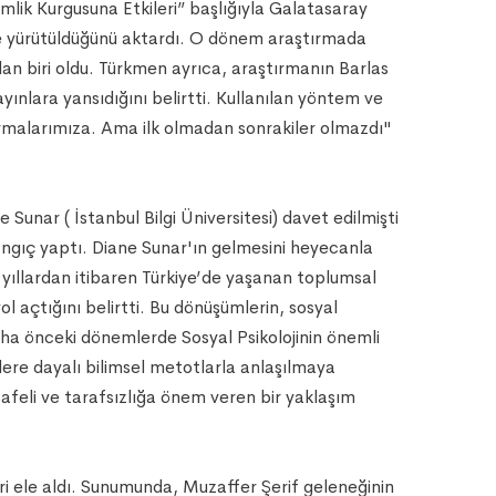
imlik Kurgusuna Etkileri” başlığıyla Galatasaray
iyle yürütüldüğünü aktardı. O dönem araştırmada
n biri oldu. Türkmen ayrıca, araştırmanın Barlas
ınlara yansıdığını belirtti. Kullanılan yöntem ve
tırmalarımıza. Ama ilk olmadan sonrakiler olmazdı"
Sunar ( İstanbul Bilgi Üniversitesi) davet edilmişti
angıç yaptı. Diane Sunar'ın gelmesini heyecanla
lı yıllardan itibaren Türkiye’de yaşanan toplumsal
ol açtığını belirtti. Bu dönüşümlerin, sosyal
Daha önceki dönemlerde Sosyal Psikolojinin önemli
lere dayalı bilimsel metotlarla anlaşılmaya
safeli ve tarafsızlığa önem veren bir yaklaşım
ileri ele aldı. Sunumunda, Muzaffer Şerif geleneğinin