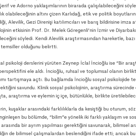
erif ve Adorno yaklaşımlarının birarada çalışılabileceğini söyledi
ık olabileceğinin altını çizen Karlıdağ, etik ve politik boyutları
liği, Alevilik, Gezi Direnişi katılımcıları ve barış bildirisine i
lojinin etkisinin Prof. Dr. Melek Göregenli'nin İzmir ve Diyar
leceğini söyledi. Kendi Alevilik araştırmasından hareketle, baz
temsiller olduğunu belirtti.
 psikoloji derslerini yürüten Zeynep İclal İncioğlu ise “Bir ara
perspektifini ele aldı. İncioğlu, ruhsal ve toplumsal olanın birli
mı tartışmaya açtı. Bu bağlamda İncioğlu sosyal psikolojide teme
ektiğini savundu. Klinik sosyal psikolojinin, araştırma sürecind
a, araştırma ve eylemin iç içe, bütünlükle, birlikte üretilebilec
erin, kuşaklar arasındaki farklılıklarla da kesiştiği bu oturum, s
ginleşen bu bölümde, “bilim”e yönelik iki farklı yaklaşım ve sos
r arasında bir ayrım yapılması gerektiğini savunarak, bilimsel a
ğin de bilimsel çalışmalardan beslendiğini ifade etti; ancak bu