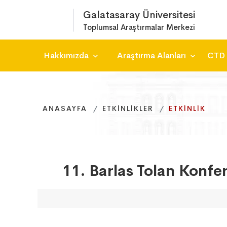
Galatasaray Üniversitesi
Toplumsal Araştırmalar Merkezi
Hakkımızda
Araştırma Alanları
CTD
ANASAYFA
ANASAYFA
ANASAYFA
ETKINLIKLER
ETKINLIKLER
ETKINLIKLER
ETKINLIK
ETKINLIK
ETKINLIK
11. Barlas Tolan Konfer