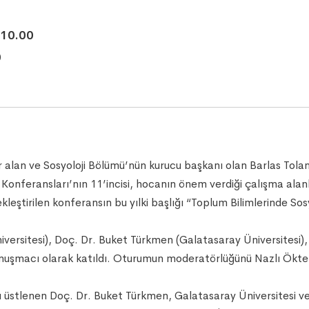
10.00
0
 alan ve Sosyoloji Bölümü’nün kurucu başkanı olan Barlas Tolan,
nferansları’nın 11’incisi, hocanın önem verdiği çalışma alanları
tirilen konferansın bu yılki başlığı “Toplum Bilimlerinde Sosya
iversitesi), Doç. Dr. Buket Türkmen (Galatasaray Üniversitesi),
onuşmacı olarak katıldı. Oturumun moderatörlüğünü Nazlı Ökten
üstlenen Doç. Dr. Buket Türkmen, Galatasaray Üniversitesi ve B