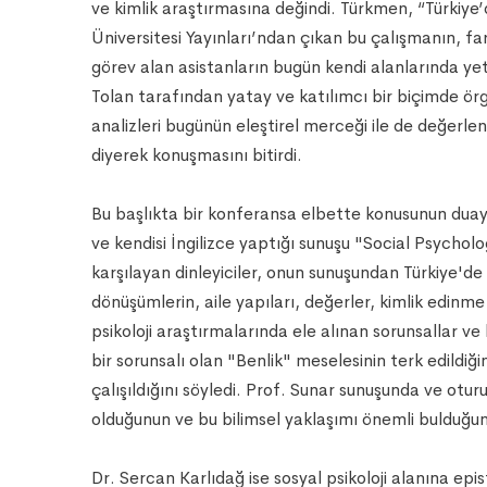
ve kimlik araştırmasına değindi. Türkmen, “Türkiye’
Üniversitesi Yayınları’ndan çıkan bu çalışmanın, f
görev alan asistanların bugün kendi alanlarında y
Tolan tarafından yatay ve katılımcı bir biçimde ör
analizleri bugünün eleştirel merceği ile de değerle
diyerek konuşmasını bitirdi.
Bu başlıkta bir konferansa elbette konusunun duayeni
ve kendisi İngilizce yaptığı sunuşu "Social Psycho
karşılayan dinleyiciler, onun sunuşundan Türkiye'de 
dönüşümlerin, aile yapıları, değerler, kimlik edinme
psikoloji araştırmalarında ele alınan sorunsallar v
bir sorunsalı olan "Benlik" meselesinin terk edildi
çalışıldığını söyledi. Prof. Sunar sunuşunda ve otu
olduğunun ve bu bilimsel yaklaşımı önemli bulduğunu
Dr. Sercan Karlıdağ ise sosyal psikoloji alanına epis