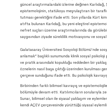
güncel araştırmalardaki izlerine değinen Karlıdağ, Ş
epistemolojinin, statükoyu meşrulaştıran bir taraflıl
tutması gerektiğini ifade etti. Son yıllarda Kürt kim
atıfta bulunan Karlıdağ, bu yeni eleştirel epistemo
nefret suçları üzerine araştırmalarında da görülebi
saygısından ziyade süreklilik motivasyonu ve sosyal 
Galatasaray Üniversitesi Sosyoloji Bölümü’nde sosyal
anlamak” başlıklı sunumunda klinik sosyal psikoloji 
ve pratik arasındaki kopukluğu reddeden bir yaklaşı
öznelerin nasıl başa çıktığı üzerinden kurulması ger
çerçeve sunduğunu ifade etti. Bu psikolojik kavrayışt
Birbirinden farklı bilimsel kavrayış ve epistemolojil
bölümüyle devam etti. Katılımcıların sorularıyla zen
Sunar, bilimsel olan ile siyasal yaklaşım ve eylemle
kendi AÇEV çerçevesinde yürüttüğü siyasal eylemlili