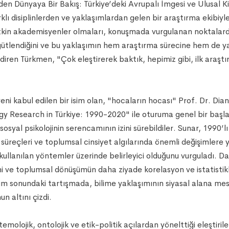
den Dünyaya Bir Bakış: Türkiye’deki Avrupalı İmgesi ve Ulusal K
arklı disiplinlerden ve yaklaşımlardan gelen bir araştırma ekib
etkin akademisyenler olmaları, konuşmada vurgulanan noktalarda
gütlendiğini ve bu yaklaşımın hem araştırma sürecine hem de yay
ndiren Türkmen, "Çok eleştirerek baktık, hepimiz gibi, ilk araş
 kabul edilen bir isim olan, "hocaların hocası" Prof. Dr. Diane 
logy Research in Türkiye: 1990-2020" ile oturuma genel bir başl
sosyal psikolojinin serencamının izini sürebildiler. Sunar, 1990’
 süreçleri ve toplumsal cinsiyet algılarında önemli değişimlere y
e kullanılan yöntemler üzerinde belirleyici olduğunu vurguladı. 
ğini ve toplumsal dönüşümün daha ziyade korelasyon ve istatistik
rum sonundaki tartışmada, bilime yaklaşımının siyasal alana me
n altını çizdi.
temolojik, ontolojik ve etik-politik açılardan yönelttiği eleştir