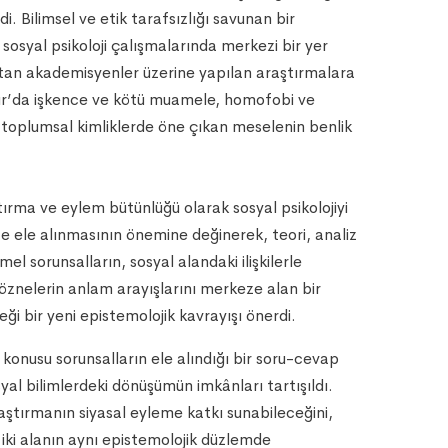
. Bilimsel ve etik tarafsızlığı savunan bir
n sosyal psikoloji çalışmalarında merkezi bir yer
mza atan akademisyenler üzerine yapılan araştırmalara
bakır’da işkence ve kötü muamele, homofobi ve
ı toplumsal kimliklerde öne çıkan meselenin benlik
ştırma ve eylem bütünlüğü olarak sosyal psikolojiyi
kte ele alınmasının önemine değinerek, teori, analiz
l sorunsalların, sosyal alandaki ilişkilerle
e öznelerin anlam arayışlarını merkeze alan bir
eği bir yeni epistemolojik kavrayışı önerdi.
öz konusu sorunsalların ele alındığı bir soru-cevap
yal bilimlerdeki dönüşümün imkânları tartışıldı.
raştırmanın siyasal eyleme katkı sunabileceğini,
 iki alanın aynı epistemolojik düzlemde